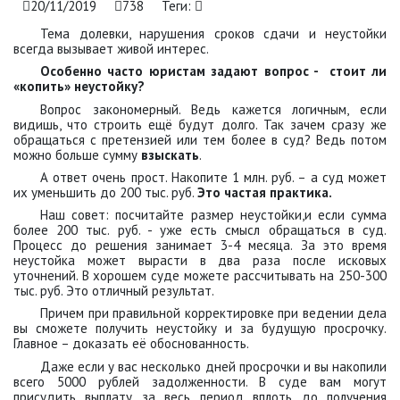
20/11/2019
738
Теги:
Тема долевки, нарушения сроков сдачи и неустойки
всегда вызывает живой интерес.
Особенно часто юристам задают вопрос - стоит ли
«копить» неустойку?
Вопрос закономерный. Ведь кажется логичным, если
видишь, что строить ещё будут долго. Так зачем сразу же
обращаться с претензией или тем более в суд? Ведь потом
можно больше сумму
взыскать
.
А ответ очень прост. Накопите 1 млн. руб. – а суд может
их уменьшить до 200 тыс. руб.
Это частая практика.
Наш совет: посчитайте размер неустойки,и если сумма
более 200 тыс. руб. - уже есть смысл обращаться в суд.
Процесс до решения занимает 3-4 месяца. За это время
неустойка может вырасти в два раза после исковых
уточнений. В хорошем суде можете рассчитывать на 250-300
тыс. руб. Это отличный результат.
Причем при правильной корректировке при ведении дела
вы сможете получить неустойку и за будущую просрочку.
Главное – доказать её обоснованность.
Даже если у вас несколько дней просрочки и вы накопили
всего 5000 рублей задолженности. В суде вам могут
присудить выплату за весь период вплоть до получения