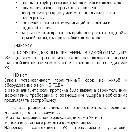
прорыва труб, разрывов кранов и гибких подводок
попадания атмосферных осадков через
негерметичную крышу или межпанельные швы и
перекрытия
протечки скрытых коммуникаций отопления и
водоснабжения
разрывы и неисправность приборов учёта холодной и
горячей воды, кранов и гибких подводок
Знакомо?
К КОМУ ПРЕДЪЯВЛЯТЬ ПРЕТЕНЗИИ В ТАКОЙ СИТУАЦИИ?
Жильцы думают, раз объект сдан, акт подписан, значит
застройщик ни при чем, вся ответственность на соседях или
УК
НО нет ❗️
Закон устанавливает гарантийный срок на жильё и
оборудование в нем – 3 ГОДА,
а это значит, что если протечка была вызвана строительными
дефектами, требование о возмещении ущерба необходимо
предъявлять застройщику
С застройщика снимается ответственность, если он
докажет, что затоп случился
⚡️ из-за неправильной эксплуатации дома УК или
⚡️ некачественного ремонта коммуникаций.
Например, сантехники УК неправильно установил