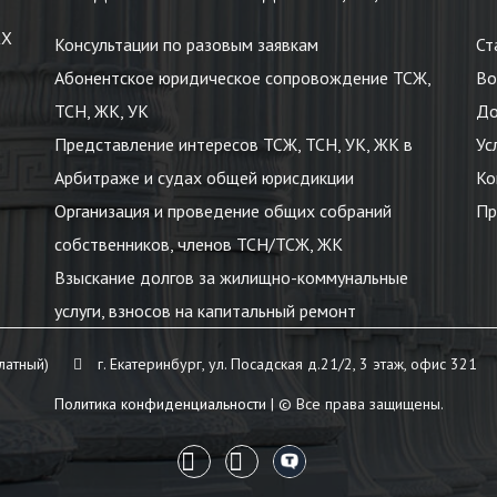
КХ
Консультации по разовым заявкам
Ст
Абонентское юридическое сопровождение ТСЖ,
Во
ТСН, ЖК, УК
До
Представление интересов ТСЖ, ТСН, УК, ЖК в
Ус
Арбитраже и судах общей юрисдикции
Ко
Организация и проведение общих собраний
Пр
собственников, членов ТСН/ТСЖ, ЖК
Взыскание долгов за жилищно-коммунальные
услуги, взносов на капитальный ремонт
латный)
г. Екатеринбург, ул. Посадская д.21/2, 3 этаж, офис 321
Политика конфиденциальности
| © Все права защищены.