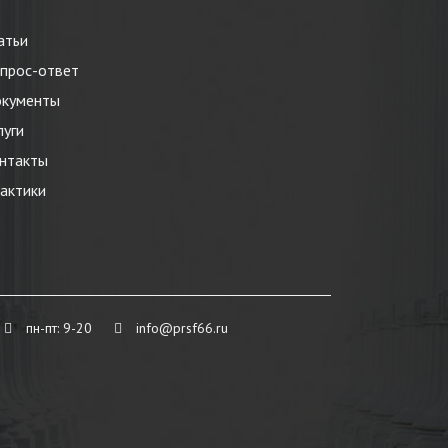
атьи
прос-ответ
кументы
луги
нтакты
актики
пн-пт: 9-20
info@prsf66.ru