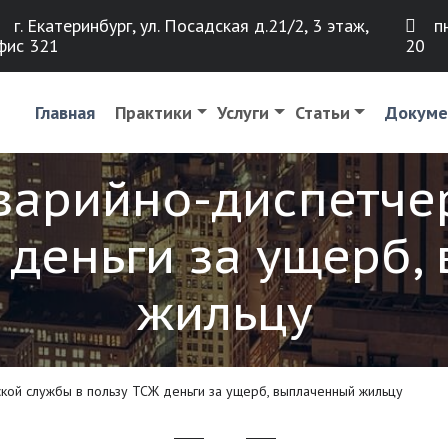
г. Екатеринбург, ул. Посадская д.21/2, 3 этаж,
пн
фис 321
20
Главная
Практики
Услуги
Статьи
Докуме
аварийно-диспетче
 деньги за ущерб
жильцу
ской службы в пользу ТСЖ деньги за ущерб, выплаченный жильцу