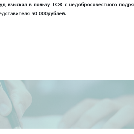
уд взыскал в пользу ТСЖ с недобросовестного подр
едставителя 30 000рублей.