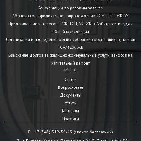
Консультации по разовым заявкам
Абонентское юридическое сопровождение ТСЖ, ТСН, ЖК, УК
Представление интересов ТСЖ, ТСН, УК, ЖК в Арбитраже и судах
общей юрисдикции
Организация и проведение общих собраний собственников, членов
ТСН/ТСЖ, ЖК
Взыскание долгов за жилищно-коммунальные услуги, взносов на
капитальный ремонт
МЕНЮ
Статьи
Вопрос-ответ
Документы
Услуги
Контакты
Практики
+7 (343) 312-50-13 (звонок бесплатный)
г. Екатеринбург, ул. Посадская д.21/2, 3 этаж, офис 321