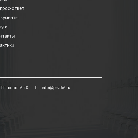
прос-ответ
кументы
луги
нтакты
актики
пн-пт: 9-20
info@prsf66.ru