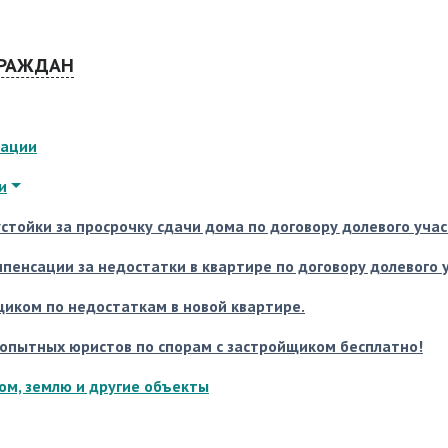
ГРАЖДАН
тации
и
стойки за просрочку сдачи дома по договору долевого уча
пенсации за недостатки в квартире по договору долевого 
щиком по недостаткам в новой квартире.
опытных юристов по спорам с застройщиком бесплатно!
ом, землю и другие объекты